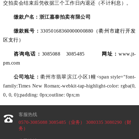
交拍卖会结束后凭收据三个工作日内退还（不计利息）。
缴款户名：浙江嘉泰拍卖有限公司
缴款账号：
33050168360000000880
（衢州市建行开发
区支行）
咨询电话：
3085088
3085485
网址：
www.jt-
pm.com
公司地址：
衢州市翡翠滨江小区
1
幢
<span style="font-
family:Times New Roman;-webkit-tap-highlight-color: rgba(0,
0, 0, 0);padding: 0px;outline: 0px;m
客服热线
0570-3085088 3085485（业务） 3080335 3080290（财
务）