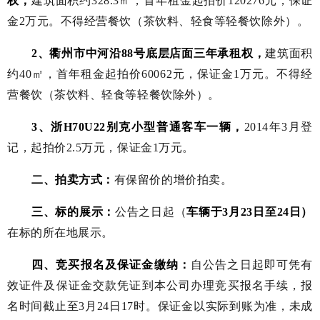
权，
建筑面积约
328.3
㎡，首年租金起拍价
120276
元，保证
金
2
万元。
不得经营餐饮（茶饮料、轻食等轻餐饮除外）。
2
、
衢州市中河沿
88号底层店面三年承租权，
建筑面积
约
40
㎡，首年租金起拍价
60062元，保证金
1
万元。不得经
营餐饮（茶饮料、轻食等轻餐饮除外）。
3
、浙
H70U22
别克小型普通客车一辆，
2014年3月登
记，起拍价2.5万元，保证金1万元。
二、拍卖方式：
有保留价的增价拍卖。
三、标的展示：
公告之日起（
车辆于
3
月
23
日至
24
日）
在标的所在地展示。
四、竞买报名及保证金缴纳：
自公告之日起即可凭有
效证件及
保证金
交款凭证到本公司办理竞买报名手续，报
名时间截止至
3
月
24
日
17
时
。
保证金以实际到账为准，未成