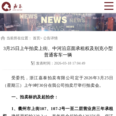
当前所在位置： 首页> 公告详情
3月25日上午拍卖上街、中河沿店面承租权及别克小型
普通客车一辆
发表时间：2026-03-18 17:04:49
受委托，浙江嘉泰拍卖有限公司定于
2
026
年
3
月
25
日
（星期
三
）
上
午
9
时
30
分
在
我
公司拍卖厅
举行
拍卖会。
一、
拍卖标的及起拍价：
1、
衢州市上街
107、107-2号一至二层营业房三年承租